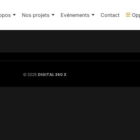
opos
Nos projets
Evénements
Contact
Opp
© 2025
DIGITAL 360 X