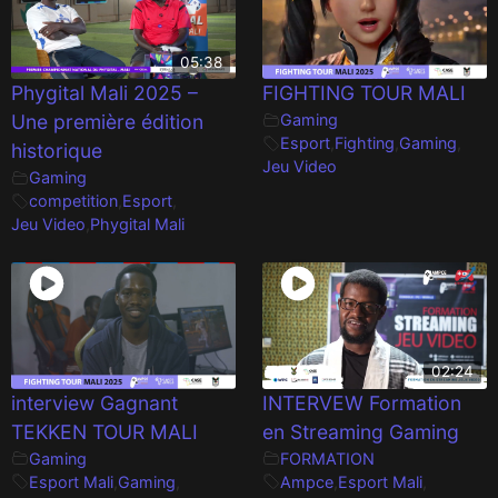
05:38
Phygital Mali 2025 –
FIGHTING TOUR MALI
Une première édition
Gaming
Esport
,
Fighting
,
Gaming
,
historique
Jeu Video
Gaming
competition
,
Esport
,
Jeu Video
,
Phygital Mali
02:24
interview Gagnant
INTERVEW Formation
TEKKEN TOUR MALI
en Streaming Gaming
Gaming
FORMATION
Esport Mali
,
Gaming
,
Ampce
,
Esport Mali
,