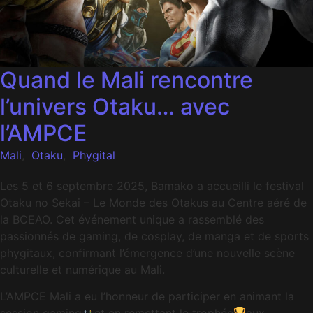
Quand le Mali rencontre
l’univers Otaku… avec
l’AMPCE
Mali
,
Otaku
,
Phygital
Les 5 et 6 septembre 2025, Bamako a accueilli le festival
Otaku no Sekai – Le Monde des Otakus au Centre aéré de
la BCEAO. Cet événement unique a rassemblé des
passionnés de gaming, de cosplay, de manga et de sports
phygitaux, confirmant l’émergence d’une nouvelle scène
culturelle et numérique au Mali.
L’AMPCE Mali a eu l’honneur de participer en animant la