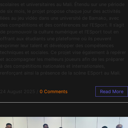
scolaires et universitaires au Mali. Étendu sur une période
de six mois, le projet propose chaque jour des activités
liées au jeu vidéo dans une université de Bamako, avec
des compétitions et des conférences sur l’ESport. Il s’agit
de promouvoir la culture numérique et l’ESport tout en
offrant aux étudiants une plateforme où ils peuvent
exprimer leur talent et développer des compétences
techniques et sociales. Ce projet vise également à repérer
et accompagner les meilleurs joueurs afin de les préparer
à des compétitions nationales et internationales,
renforçant ainsi la présence de la scène ESport au Mali.
24 August 2025
/
0 Comments
Read More