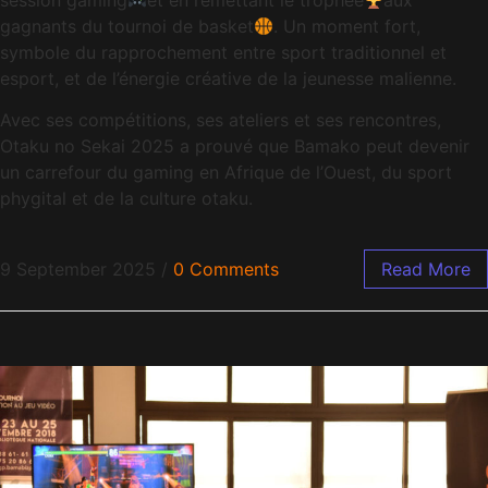
session gaming
et en remettant le trophée
aux
gagnants du tournoi de basket
. Un moment fort,
symbole du rapprochement entre sport traditionnel et
esport, et de l’énergie créative de la jeunesse malienne.
Avec ses compétitions, ses ateliers et ses rencontres,
Otaku no Sekai 2025 a prouvé que Bamako peut devenir
un carrefour du gaming en Afrique de l’Ouest, du sport
phygital et de la culture otaku.
9 September 2025
/
0 Comments
Read More