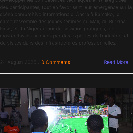
développer les compétences techniques et stratégiques
des participantes, tout en favorisant leur émergence sur la
scène compétitive internationale. Ancré à Bamako, le
camp rassemble des jeunes femmes du Mali, du Burkina
Faso, et du Niger autour de sessions pratiques, de
masterclasses animées par des expertes de l’industrie, et
de visites dans des infrastructures professionnelles.
24 August 2025
/
0 Comments
Read More