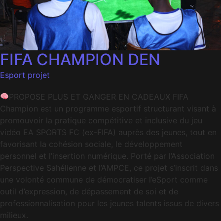
FIFA CHAMPION DEN
Esport projet
PROPOSE PLUS ET GANGER EN CADEAUX FIFA
Champion est un programme esportif structurant visant à
promouvoir la pratique compétitive et inclusive du jeu
vidéo EA SPORTS FC (ex-FIFA) auprès des jeunes, tout en
favorisant la cohésion sociale, le développement
personnel et l’insertion numérique. Porté par l’Association
Perspective Sahélienne et l’AMPCE, ce projet s’inscrit dans
une volonté commune de démocratiser l’eSport comme
outil d’expression, de dépassement de soi et de
professionnalisation pour les jeunes talents issus de divers
milieux.