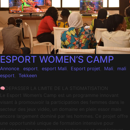
ESPORT WOMEN’S CAMP
Annonce
,
esport
,
esport Mali
,
Esport projet
,
Mali
,
mali
esport
,
Tekkeen
DEPASSER LA LIMITE DE LA STIGMATISATION
Le Esport Women’s Camp est un programme innovant
visant à promouvoir la participation des femmes dans le
secteur des jeux vidéo, un domaine en plein essor mais
encore largement dominé par les hommes. Ce projet offre
une opportunité unique de formation intensive pour