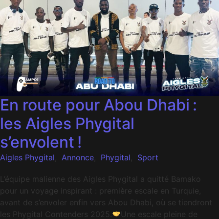
En route pour Abou Dhabi :
les Aigles Phygital
s’envolent !
Aigles Phygital
,
Annonce
,
Phygital
,
Sport
L’équipe malienne des Aigles Phygital a quitté Bamako
pour un voyage inspirant : première escale en Turquie,
avant de s’envoler enfin vers Abou Dhabi, où se tiendront
les Phygital Contenders 2025.
Une escale pleine de