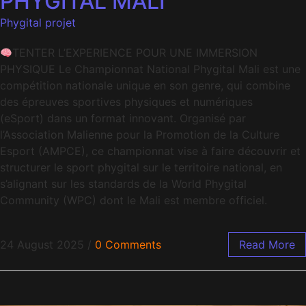
PHYGITAL MALI
Phygital projet
TENTER L’EXPERIENCE POUR UNE IMMERSION
PHYSIQUE Le Championnat National Phygital Mali est une
compétition nationale unique en son genre, qui combine
des épreuves sportives physiques et numériques
(eSport) dans un format innovant. Organisé par
l’Association Malienne pour la Promotion de la Culture
Esport (AMPCE), ce championnat vise à faire découvrir et
structurer le sport phygital sur le territoire national, en
s’alignant sur les standards de la World Phygital
Community (WPC) dont le Mali est membre officiel.
24 August 2025
/
0 Comments
Read More