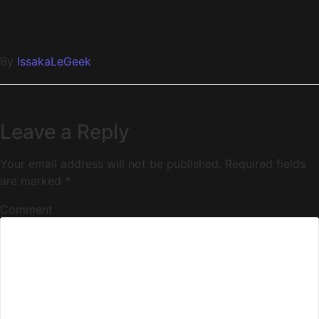
By
IssakaLeGeek
Leave a Reply
Your email address will not be published.
Required fields
are marked
*
Comment