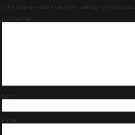
Votre adresse e-mail ne sera pas publiée.
Les champs obli
Commentaire
Nom
*
E-mail
*