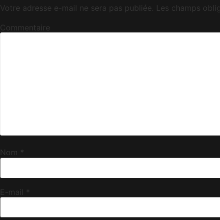
Votre adresse e-mail ne sera pas publiée.
Les champs oblig
Commentaire
Nom
*
E-mail
*