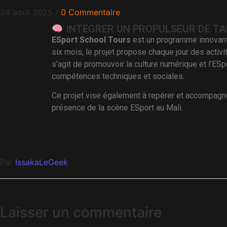
24 août 2025
/
0 Commentaire
INTEGRER UN PROPULSEUR DE TA
ESport School Tours
est un programme innovant d
six mois, le projet propose chaque jour des activ
s’agit de promouvoir la culture numérique et l’ESp
compétences techniques et sociales.
Ce projet vise également à repérer et accompagner 
présence de la scène ESport au Mali.
Par
IssakaLeGeek
Laisser un commentaire