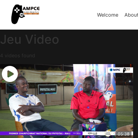
Welcome
Abou
Jeu Video
4 videos found
05:38