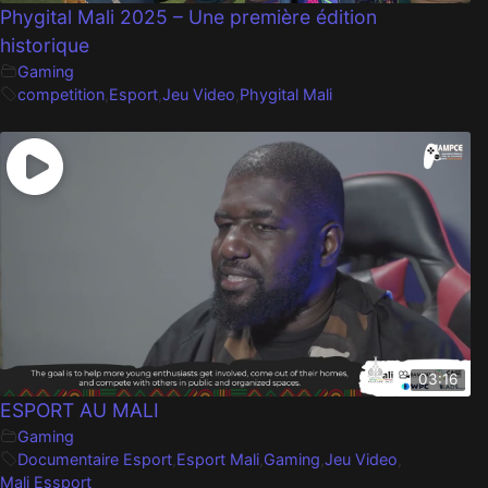
Phygital Mali 2025 – Une première édition
historique
Gaming
competition
,
Esport
,
Jeu Video
,
Phygital Mali
03:16
ESPORT AU MALI
Gaming
Documentaire Esport
,
Esport Mali
,
Gaming
,
Jeu Video
,
Mali Essport