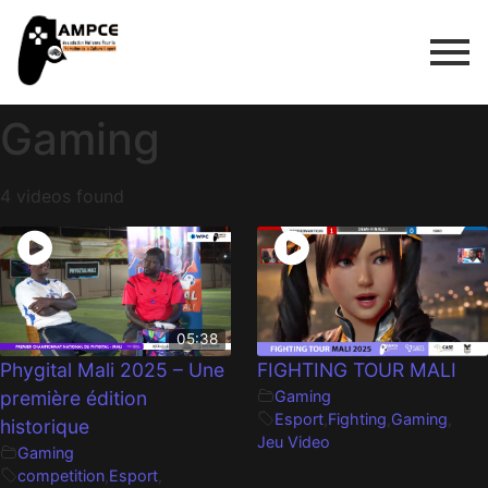
Gaming
4 videos found
05:38
Phygital Mali 2025 – Une
FIGHTING TOUR MALI
première édition
Gaming
Esport
,
Fighting
,
Gaming
,
historique
Jeu Video
Gaming
competition
,
Esport
,