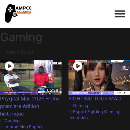
Gaming
4 videos found
05:38
Phygital Mali 2025 – Une
FIGHTING TOUR MALI
première édition
Gaming
Esport
,
Fighting
,
Gaming
,
historique
Jeu Video
Gaming
competition
,
Esport
,