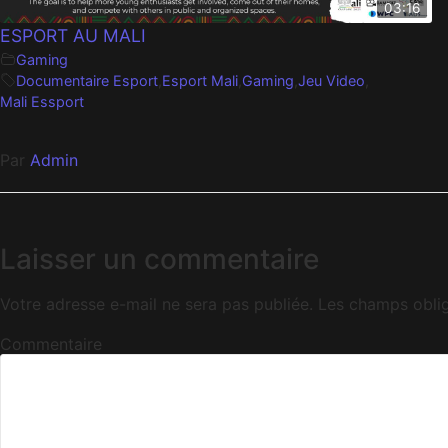
03:16
ESPORT AU MALI
Gaming
Documentaire Esport
,
Esport Mali
,
Gaming
,
Jeu Video
,
Mali Essport
Par
Admin
Laisser un commentaire
Votre adresse e-mail ne sera pas publiée.
Les champs oblig
Commentaire