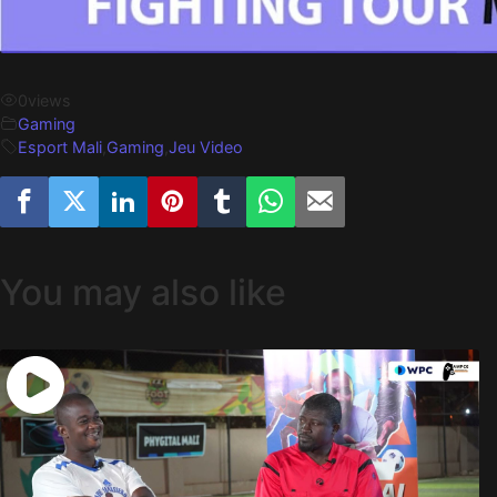
0
views
Gaming
Esport Mali
,
Gaming
,
Jeu Video
You may also like