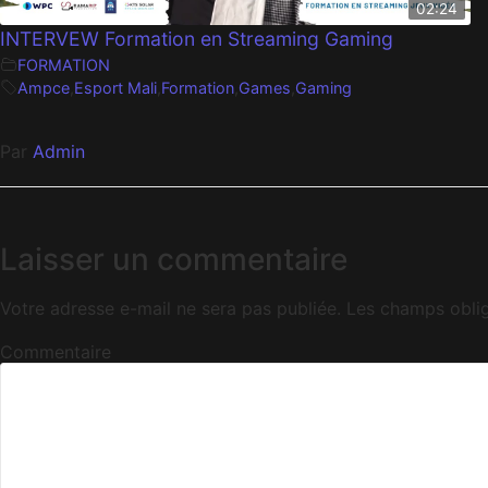
02:24
INTERVEW Formation en Streaming Gaming
FORMATION
Ampce
,
Esport Mali
,
Formation
,
Games
,
Gaming
Par
Admin
Laisser un commentaire
Votre adresse e-mail ne sera pas publiée.
Les champs oblig
Commentaire