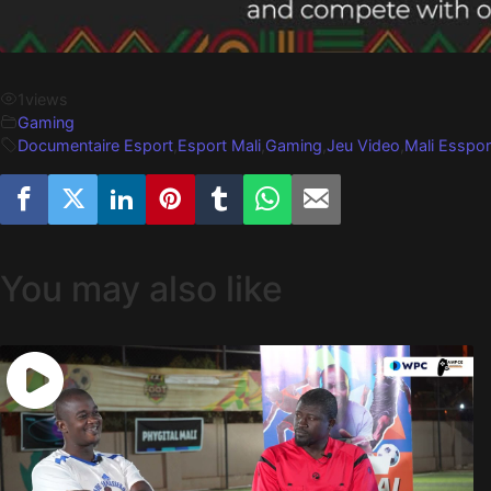
1
views
Gaming
Documentaire Esport
,
Esport Mali
,
Gaming
,
Jeu Video
,
Mali Esspor
You may also like